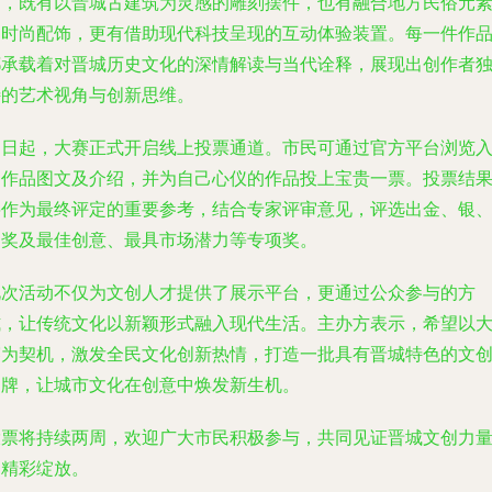
别，既有以晋城古建筑为灵感的雕刻摆件，也有融合地方民俗元
的时尚配饰，更有借助现代科技呈现的互动体验装置。每一件作
都承载着对晋城历史文化的深情解读与当代诠释，展现出创作者
特的艺术视角与创新思维。
即日起，大赛正式开启线上投票通道。市民可通过官方平台浏览
围作品图文及介绍，并为自己心仪的作品投上宝贵一票。投票结
将作为最终评定的重要参考，结合专家评审意见，评选出金、银
铜奖及最佳创意、最具市场潜力等专项奖。
此次活动不仅为文创人才提供了展示平台，更通过公众参与的方
式，让传统文化以新颖形式融入现代生活。主办方表示，希望以
赛为契机，激发全民文化创新热情，打造一批具有晋城特色的文
品牌，让城市文化在创意中焕发新生机。
投票将持续两周，欢迎广大市民积极参与，共同见证晋城文创力
的精彩绽放。