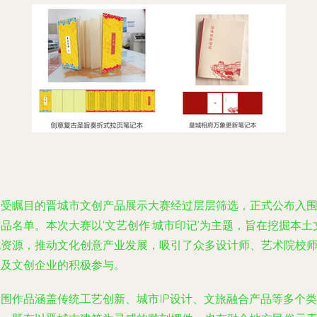
备受瞩目的晋城市文创产品展示大赛经过层层筛选，正式公布入
品名单。本次大赛以‘文艺创作·城市印记’为主题，旨在挖掘本土
化资源，推动文化创意产业发展，吸引了众多设计师、艺术院校
生及文创企业的积极参与。
入围作品涵盖传统工艺创新、城市IP设计、文旅融合产品等多个类