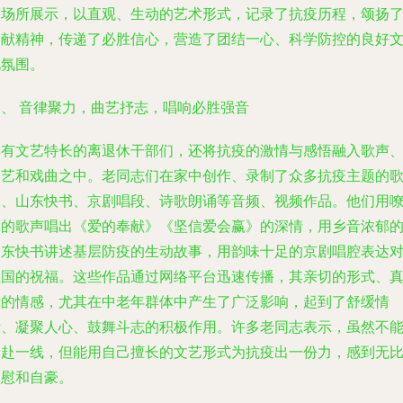
等场所展示，以直观、生动的艺术形式，记录了抗疫历程，颂扬
奉献精神，传递了必胜信心，营造了团结一心、科学防控的良好
化氛围。
三、 音律聚力，曲艺抒志，唱响必胜强音
具有文艺特长的离退休干部们，还将抗疫的激情与感悟融入歌声
曲艺和戏曲之中。老同志们在家中创作、录制了众多抗疫主题的
曲、山东快书、京剧唱段、诗歌朗诵等音频、视频作品。他们用
亮的歌声唱出《爱的奉献》《坚信爱会赢》的深情，用乡音浓郁
山东快书讲述基层防疫的生动故事，用韵味十足的京剧唱腔表达
祖国的祝福。这些作品通过网络平台迅速传播，其亲切的形式、
挚的情感，尤其在中老年群体中产生了广泛影响，起到了舒缓情
绪、凝聚人心、鼓舞斗志的积极作用。许多老同志表示，虽然不
亲赴一线，但能用自己擅长的文艺形式为抗疫出一份力，感到无
欣慰和自豪。