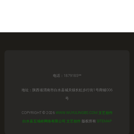
电话：1879185**
地址：陕西省渭南市白水县城关镇长虹步行街1号商铺006
号
COPYRIGHT © 2026
WWW.WUYULINGBS.COM
文艺创作
白水县五域岭网络有限公司
文艺创作
版权所有
SITEMAP