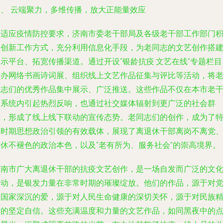
四、 云端聚力，多维传播，放大正能量效应
为适应疫情防控要求，济南市委老干部局及各级老干部工作部门
极创新工作方式，充分利用信息化手段，为老同志的文艺创作搭
示平台、拓宽传播渠道。通过开设“银龄抗疫·文艺在线”专题栏目
举办网络书画诗词展、组织线上文艺作品征集与评比等活动，将
同志们的优秀作品集中展示、广泛推送。这些作品不仅在本市老
部系统内引起热烈反响，也通过社交媒体辐射到更广泛的社会群
体，形成了线上线下联动的宣传态势。老同志们的创作，成为了
殊时期思想政治引领的有效载体，展现了离退休干部离岗不离党
退休不褪色的政治本色，以及“老有所为、服务社会”的崇高境界。
济南市广大离退休干部的抗疫文艺创作，是一场自发而广泛的文
行动，是银发力量在非常时期的璀璨绽放。他们的作品，源于对
和国家深沉的爱，源于对人民生命健康的深切关怀，源于对民族
神的坚定自信。这些充满温度和力量的文艺作品，如同黑夜中的