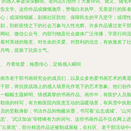
者”的感人事迹深深触动。老同志们创作了大量诗词、散文、随笔
报告文学。这些作品或慷慨激昂，赞颂白衣执甲、无畏逆行的医
仁心；或深情细腻，刻画社区防控、保障民生的平凡坚守；或理
深刻，剖析疫情之下的社会万象与人性光辉。许多作品通过老干
局网站、微信公众号、内部刊物及社会媒体广泛传播，字里行间
淌着对英雄的敬意、对生命的关爱、对胜利的信念，有效激发了
会共鸣，提振了抗疫士气。
二、 丹青绘爱，翰墨传心，定格感人瞬间
济南市老干部书画研究会的成员们，以及众多热爱书画艺术的离
休干部，将抗疫战场上的感人场景化作笔下的艺术形象。他们创
了一幅幅主题鲜明、情感真挚的书画作品。画作中，有医护人员
上勒痕的特写，有方舱医院内医患互动的温暖场景，有风雪中执
员的坚毅身影；书法作品则饱蘸浓墨，书写着“众志成城”、“山河
恙”、“武汉加油”等铿锵有力的词句。这些书画作品不仅在网上进
行“云展览”，部分精选作品还被制成展板，在社区、老干部活动中