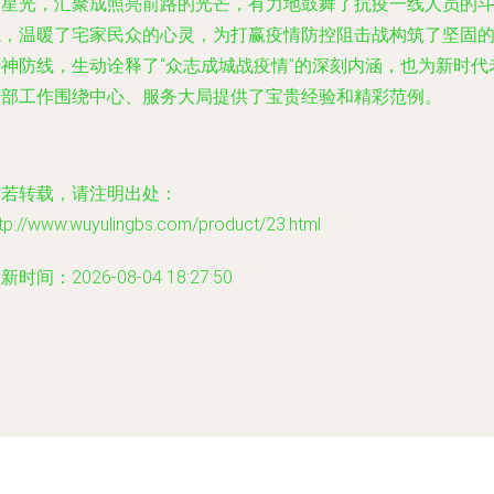
点星光，汇聚成照亮前路的光芒，有力地鼓舞了抗疫一线人员的
志，温暖了宅家民众的心灵，为打赢疫情防控阻击战构筑了坚固
精神防线，生动诠释了“众志成城战疫情”的深刻内涵，也为新时代
干部工作围绕中心、服务大局提供了宝贵经验和精彩范例。
如若转载，请注明出处：
tp://www.wuyulingbs.com/product/23.html
新时间：2026-08-04 18:27:50